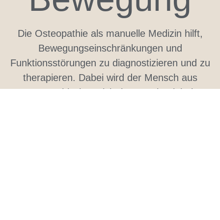
Die Osteopathie als manuelle Medizin hilft,
Bewegungseinschränkungen und
Funktionsstörungen zu diagnostizieren und zu
therapieren. Dabei wird der Mensch aus
osteopathischer Sicht immer als Einheit
betrachtet und behandelt.
Die Behandlung bringt die Flüssigkeiten in
Körper, Gewebe und Organen wieder
ungehindert zum Fließen und löst die dafür
verantwortlichen Blockaden.