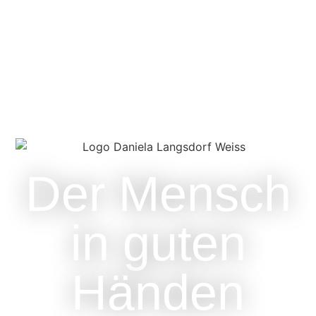
Der Mensch
in guten
Händen